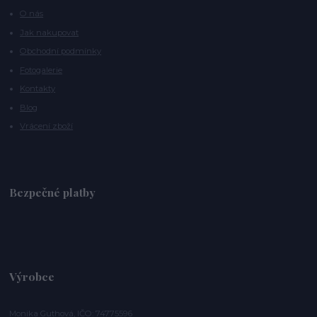
O nás
Jak nakupovat
Obchodní podmínky
Fotogalerie
Kontakty
Blog
Vrácení zboží
Bezpečné platby
Výrobce
Monika Guthová, IČO: 74775596