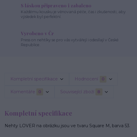
S láskou připraveno i zabaleno
Každému kousku je věnovaná péče, čas i zkušenosti, aby
výsledek byl perfektní.
Vyrobeno v Čr
Press on nehtíky se pro vás vytvářejí i odesílají v České
Republice.
Kompletní specifikace
Hodnocení
0
Komentáře
0
Související zboží
8
Kompletní specifikace
Nehty LOVER na obrázku jsou ve tvaru Square M, barva 53.