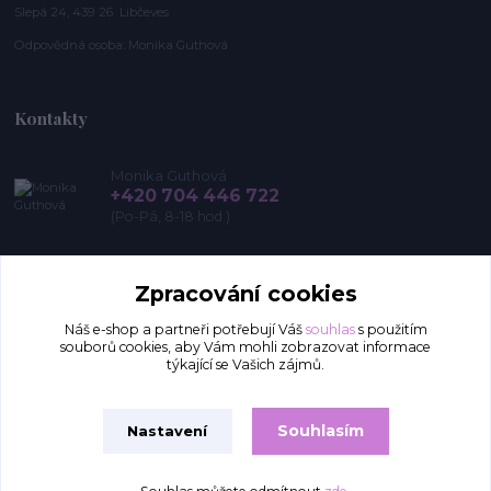
Slepá 24, 439 26 Libčeves
Odpovědná osoba: Monika Guthová
Kontakty
Monika Guthová
+420 704 446 722
(Po-Pá, 8-18 hod.)
info@remon.cz
Zpracování cookies
Náš e-shop a partneři potřebují Váš
souhlas
s použitím
souborů cookies, aby Vám mohli zobrazovat informace
týkající se Vašich zájmů.
Souhlasím
Nastavení
Upravit sběr cookies.