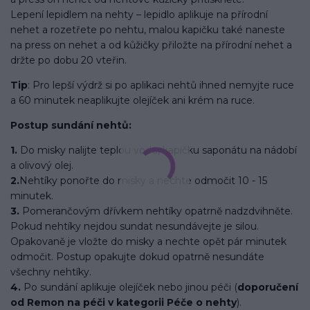
Lepení lepidlem na nehty – lepidlo aplikuje na přírodní
nehet a rozetřete po nehtu, malou kapičku také naneste
na press on nehet a od kůžičky přiložte na přírodní nehet a
držte po dobu 20 vteřin.
Tip
: Pro lepší výdrž si po aplikaci nehtů ihned nemyjte ruce
a 60 minutek neaplikujte olejíček ani krém na ruce.
Postup sundání nehtů:
1.
Do misky nalijte teplou vodu, kapičku saponátu na nádobí
a olivový olej.
2.
Nehtíky ponořte do misky a nechte odmočit 10 - 15
minutek.
3.
Pomerančovým dřívkem nehtíky opatrně nadzdvihněte.
Pokud nehtíky nejdou sundat nesundávejte je silou.
Opakovaně je vložte do misky a nechte opět pár minutek
odmočit. Postup opakujte dokud opatrně nesundáte
všechny nehtíky.
4.
Po sundání aplikuje olejíček nebo jinou péči (
doporučení
od Remon na péči v kategorii Péče o nehty
).