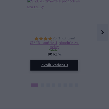
3 hodnocení
SIZER - změřte si jednoduše své
OLEJÍ
nehty
Skladem
80 Kč
/
ks
ce
Zvolit variantu
Zv