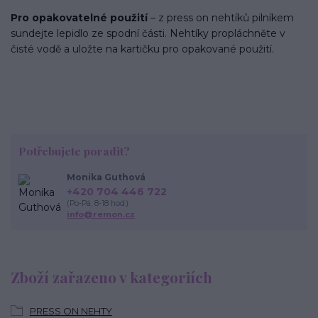
Pro opakovatelné použití
– z press on nehtíků pilníkem
sundejte lepidlo ze spodní části. Nehtíky propláchněte v
čisté vodě a uložte na kartičku pro opakované použití.
Potřebujete poradit?
Monika Guthová
+420 704 446 722
(Po-Pá, 8-18 hod.)
info@remon.cz
Zboží zařazeno v kategoriích
PRESS ON NEHTY