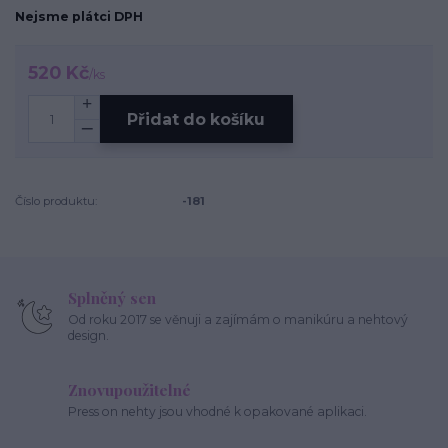
Nejsme plátci DPH
520 Kč
/
ks
Přidat do košíku
Číslo produktu:
-181
Splněný sen
Od roku 2017 se věnuji a zajímám o manikúru a nehtový
design.
Znovupoužitelné
Press on nehty jsou vhodné k opakované aplikaci.