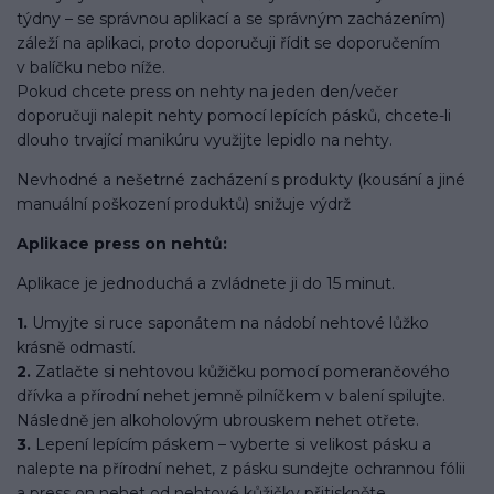
týdny – se správnou aplikací a se správným zacházením)
záleží na aplikaci, proto doporučuji řídit se doporučením
v balíčku nebo níže.
Pokud chcete press on nehty na jeden den/večer
doporučuji nalepit nehty pomocí lepících pásků, chcete-li
dlouho trvající manikúru využijte lepidlo na nehty.
Nevhodné a nešetrné zacházení s produkty (kousání a jiné
manuální poškození produktů) snižuje výdrž
Aplikace press on nehtů:
Aplikace je jednoduchá a zvládnete ji do 15 minut.
1.
Umyjte si ruce saponátem na nádobí nehtové lůžko
krásně odmastí.
2.
Zatlačte si nehtovou kůžičku pomocí pomerančového
dřívka a přírodní nehet jemně pilníčkem v balení spilujte.
Následně jen alkoholovým ubrouskem nehet otřete.
3.
Lepení lepícím páskem – vyberte si velikost pásku a
nalepte na přírodní nehet, z pásku sundejte ochrannou fólii
a press on nehet od nehtové kůžičky přitiskněte.