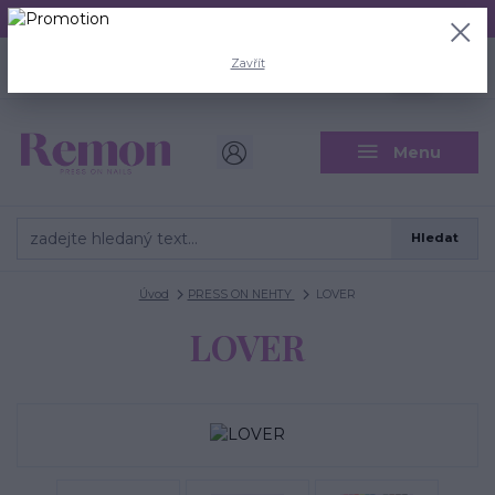
Aktuální doba odeslání je 3 - 5 pracovních dní.
+420 704 446 722
0
ks
Zavřít
CZK
0 Kč
(Po-Pá, 8-18 hod.)
Menu
Hledat
Úvod
PRESS ON NEHTY
LOVER
LOVER