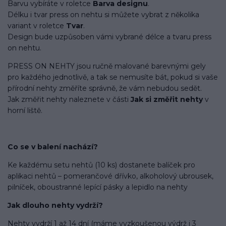
Barvu vybíráte v roletce
Barva designu
.
Délku i tvar press on nehtu si můžete vybrat z několika
variant v roletce
Tvar
.
Design bude uzpůsoben vámi vybrané délce a tvaru press
on nehtu.
PRESS ON NEHTY jsou ručně malované barevnými gely
pro každého jednotlivě, a tak se nemusíte bát, pokud si vaše
přírodní nehty změříte správně, že vám nebudou sedět.
Jak změřit nehty naleznete v části
Jak si změřit nehty
v
horní liště.
Co se v balení
nachází
?
Ke každému setu nehtů (10 ks) dostanete balíček pro
aplikaci nehtů – pomerančové dřívko, alkoholový ubrousek,
pilníček, oboustranné lepící pásky a lepidlo na nehty
Jak dlouho nehty vydrží?
Nehty vydrží 1 až 14 dní (máme vyzkoušenou výdrž i 3