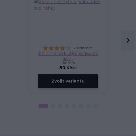
3 hodnocení
SIZER - změřte si jednoduše své
OLEJÍ
nehty
Skladem
80 Kč
/
ks
ce
Zvolit variantu
Zv