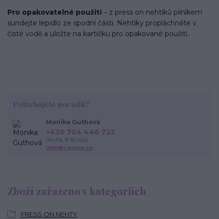
Pro opakovatelné použití
– z press on nehtíků pilníkem
sundejte lepidlo ze spodní části. Nehtíky propláchněte v
čisté vodě a uložte na kartičku pro opakované použití.
Potřebujete poradit?
Monika Guthová
+420 704 446 722
(Po-Pá, 8-18 hod.)
info@remon.cz
Zboží zařazeno v kategoriích
PRESS ON NEHTY