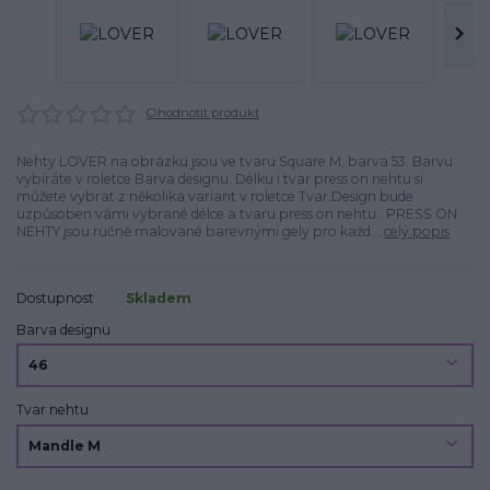
Ohodnotit produkt
Nehty LOVER na obrázku jsou ve tvaru Square M, barva 53. Barvu
vybíráte v roletce Barva designu. Délku i tvar press on nehtu si
můžete vybrat z několika variant v roletce Tvar.Design bude
uzpůsoben vámi vybrané délce a tvaru press on nehtu. PRESS ON
NEHTY jsou ručně malované barevnými gely pro každ...
celý popis
Dostupnost
Skladem
Barva designu
Tvar nehtu