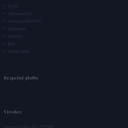
O nás
Jak nakupovat
Obchodní podmínky
Fotogalerie
Kontakty
Blog
Vrácení zboží
Bezpečné platby
Výrobce
Monika Guthová, IČO: 74775596