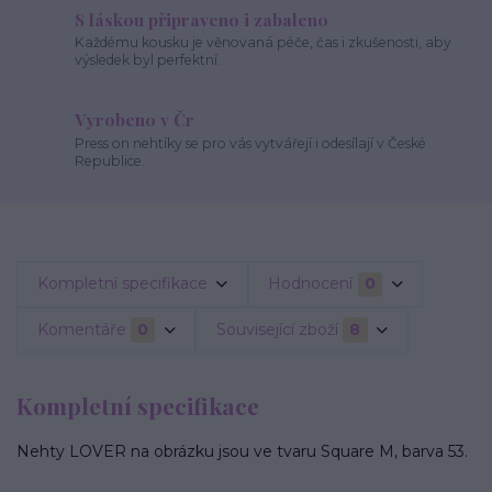
S láskou připraveno i zabaleno
Každému kousku je věnovaná péče, čas i zkušenosti, aby
výsledek byl perfektní.
Vyrobeno v Čr
Press on nehtíky se pro vás vytvářejí i odesílají v České
Republice.
Kompletní specifikace
Hodnocení
0
Komentáře
0
Související zboží
8
Kompletní specifikace
Nehty LOVER na obrázku jsou ve tvaru Square M, barva 53.