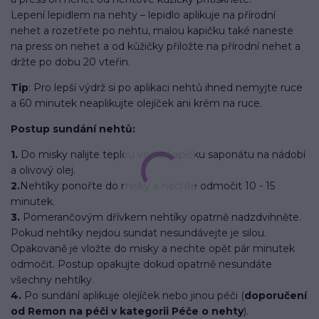
Lepení lepidlem na nehty – lepidlo aplikuje na přírodní
nehet a rozetřete po nehtu, malou kapičku také naneste
na press on nehet a od kůžičky přiložte na přírodní nehet a
držte po dobu 20 vteřin.
Tip
: Pro lepší výdrž si po aplikaci nehtů ihned nemyjte ruce
a 60 minutek neaplikujte olejíček ani krém na ruce.
Postup sundání nehtů:
1.
Do misky nalijte teplou vodu, kapičku saponátu na nádobí
a olivový olej.
2.
Nehtíky ponořte do misky a nechte odmočit 10 - 15
minutek.
3.
Pomerančovým dřívkem nehtíky opatrně nadzdvihněte.
Pokud nehtíky nejdou sundat nesundávejte je silou.
Opakovaně je vložte do misky a nechte opět pár minutek
odmočit. Postup opakujte dokud opatrně nesundáte
všechny nehtíky.
4.
Po sundání aplikuje olejíček nebo jinou péči (
doporučení
od Remon na péči v kategorii Péče o nehty
).