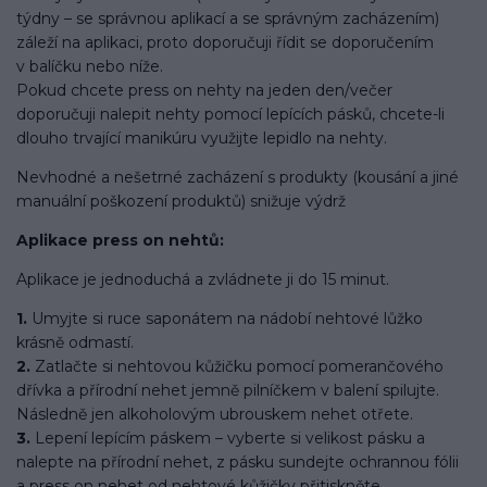
týdny – se správnou aplikací a se správným zacházením)
záleží na aplikaci, proto doporučuji řídit se doporučením
v balíčku nebo níže.
Pokud chcete press on nehty na jeden den/večer
doporučuji nalepit nehty pomocí lepících pásků, chcete-li
dlouho trvající manikúru využijte lepidlo na nehty.
Nevhodné a nešetrné zacházení s produkty (kousání a jiné
manuální poškození produktů) snižuje výdrž
Aplikace press on nehtů:
Aplikace je jednoduchá a zvládnete ji do 15 minut.
1.
Umyjte si ruce saponátem na nádobí nehtové lůžko
krásně odmastí.
2.
Zatlačte si nehtovou kůžičku pomocí pomerančového
dřívka a přírodní nehet jemně pilníčkem v balení spilujte.
Následně jen alkoholovým ubrouskem nehet otřete.
3.
Lepení lepícím páskem – vyberte si velikost pásku a
nalepte na přírodní nehet, z pásku sundejte ochrannou fólii
a press on nehet od nehtové kůžičky přitiskněte.