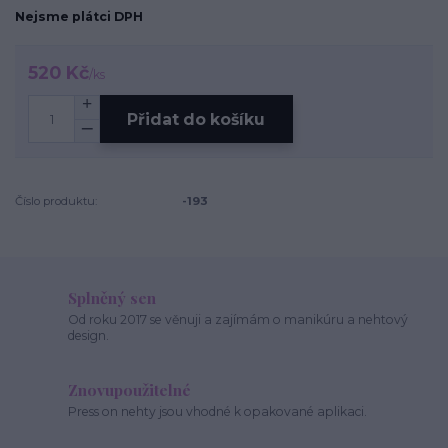
Nejsme plátci DPH
520 Kč
/
ks
Přidat do košíku
Číslo produktu:
-193
Splněný sen
Od roku 2017 se věnuji a zajímám o manikúru a nehtový
design.
Znovupoužitelné
Press on nehty jsou vhodné k opakované aplikaci.