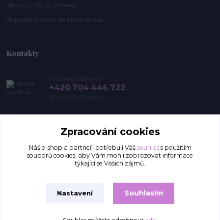
Slepá 24, 439 26 Libčeves
Odpovědná osoba: Monika Guthová
Kontakty
Monika Guthová
+420 704 446 722
(Po-Pá, 8-18 hod.)
info@remon.cz
Zpracování cookies
Náš e-shop a partneři potřebují Váš
souhlas
s použitím
souborů cookies, aby Vám mohli zobrazovat informace
týkající se Vašich zájmů.
Souhlasím
Nastavení
Upravit sběr cookies.