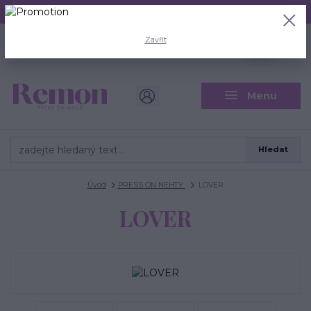
Aktuální doba odeslání je 3 - 5 pracovních dní.
+420 704 446 722
0
ks
Zavřít
CZK
0 Kč
(Po-Pá, 8-18 hod.)
Menu
Hledat
Úvod
PRESS ON NEHTY
LOVER
LOVER