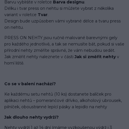
Barvu vybíráte v roletce
Barva designu
.
Délku i tvar press on nehtu si můžete vybrat z několika
variant v roletce
Tvar
.
Design bude uzpůsoben vámi vybrané délce a tvaru press
on nehtu.
PRESS ON NEHTY jsou ručně malované barevnými gely
pro každého jednotlivě, a tak se nemusíte bát, pokud si vaše
přírodní nehty změříte správně, že vám nebudou sedět.
Jak změřit nehty naleznete v části
Jak si změřit nehty
v
horní liště.
Co se v balení
nachází
?
Ke každému setu nehtů (10 ks) dostanete balíček pro
aplikaci nehtů – pomerančové dřívko, alkoholový ubrousek,
pilníček, oboustranné lepící pásky a lepidlo na nehty
Jak dlouho nehty vydrží?
Nehty vydrží 1 až 14 dní (máme vyzkoušenou výdrž i 3