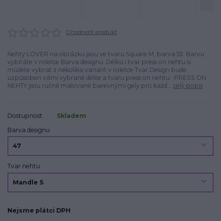
Ohodnotit produkt
Nehty LOVER na obrázku jsou ve tvaru Square M, barva 53. Barvu
vybíráte v roletce Barva designu. Délku i tvar press on nehtu si
můžete vybrat z několika variant v roletce Tvar.Design bude
uzpůsoben vámi vybrané délce a tvaru press on nehtu. PRESS ON
NEHTY jsou ručně malované barevnými gely pro každ...
celý popis
Dostupnost
Skladem
Barva designu
Tvar nehtu
Nejsme plátci DPH