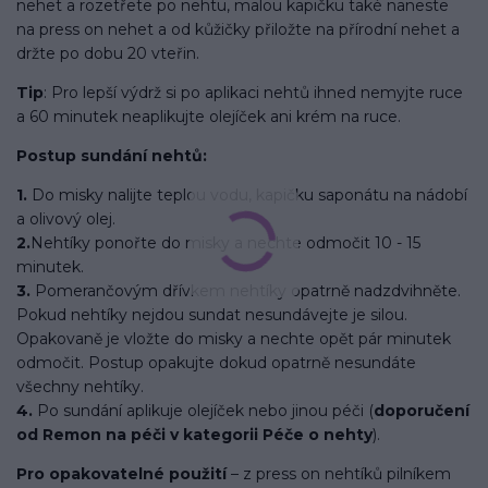
nehet a rozetřete po nehtu, malou kapičku také naneste
na press on nehet a od kůžičky přiložte na přírodní nehet a
držte po dobu 20 vteřin.
Tip
: Pro lepší výdrž si po aplikaci nehtů ihned nemyjte ruce
a 60 minutek neaplikujte olejíček ani krém na ruce.
Postup sundání nehtů:
1.
Do misky nalijte teplou vodu, kapičku saponátu na nádobí
a olivový olej.
2.
Nehtíky ponořte do misky a nechte odmočit 10 - 15
minutek.
3.
Pomerančovým dřívkem nehtíky opatrně nadzdvihněte.
Pokud nehtíky nejdou sundat nesundávejte je silou.
Opakovaně je vložte do misky a nechte opět pár minutek
odmočit. Postup opakujte dokud opatrně nesundáte
všechny nehtíky.
4.
Po sundání aplikuje olejíček nebo jinou péči (
doporučení
od Remon na péči v kategorii Péče o nehty
).
Pro opakovatelné použití
– z press on nehtíků pilníkem