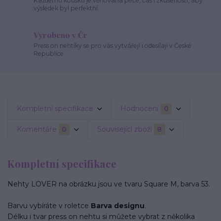
Každému kousku je věnovaná péče, čas i zkušenosti, aby
výsledek byl perfektní.
Vyrobeno v Čr
Press on nehtíky se pro vás vytvářejí i odesílají v České
Republice.
Kompletní specifikace
Hodnocení
0
Komentáře
0
Související zboží
8
Kompletní specifikace
Nehty LOVER na obrázku jsou ve tvaru Square M, barva 53.
Barvu vybíráte v roletce
Barva designu
.
Délku i tvar press on nehtu si můžete vybrat z několika