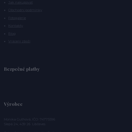
Jak nakupovat
Obchodní podmínky
Fotogalerie
Kontakty
Blog
Vrácení zboží
Bezpečné platby
Výrobce
Monika Guthová, IČO: 74775596
Slepá 24, 439 26 Libčeves