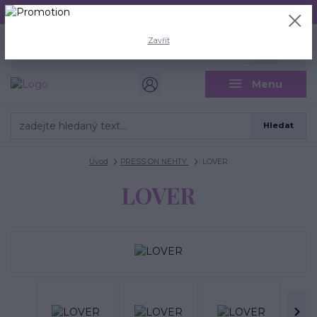
Aktuální doba odeslání je 3 - 5 pracovních dní.
+420 704 446 722
0
ks
Zavřít
CZK
0 Kč
(Po-Pá, 8-18 hod.)
Menu
Hledat
Úvod
PRESS ON NEHTY
LOVER
LOVER