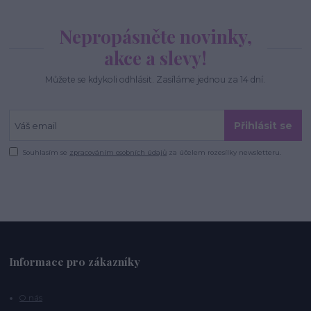
Nepropásněte novinky,
akce a slevy!
Můžete se kdykoli odhlásit. Zasíláme jednou za 14 dní.
Přihlásit se
Souhlasím se
zpracováním osobních údajů
za účelem rozesílky newsletteru.
Informace pro zákazníky
O nás