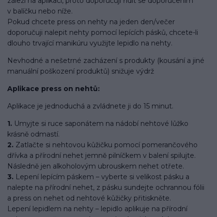
záleží na aplikaci, proto doporučuji řídit se doporučením
v balíčku nebo níže.
Pokud chcete press on nehty na jeden den/večer
doporučuji nalepit nehty pomocí lepících pásků, chcete-li
dlouho trvající manikúru využijte lepidlo na nehty.
Nevhodné a nešetrné zacházení s produkty (kousání a jiné
manuální poškození produktů) snižuje výdrž
Aplikace press on nehtů:
Aplikace je jednoduchá a zvládnete ji do 15 minut.
1.
Umyjte si ruce saponátem na nádobí nehtové lůžko
krásně odmastí.
2.
Zatlačte si nehtovou kůžičku pomocí pomerančového
dřívka a přírodní nehet jemně pilníčkem v balení spilujte.
Následně jen alkoholovým ubrouskem nehet otřete.
3.
Lepení lepícím páskem – vyberte si velikost pásku a
nalepte na přírodní nehet, z pásku sundejte ochrannou fólii
a press on nehet od nehtové kůžičky přitiskněte.
Lepení lepidlem na nehty – lepidlo aplikuje na přírodní