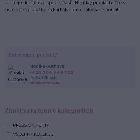
sundejte lepidlo ze spodní části. Nehtíky propláchněte v
čisté vodě a uložte na kartičku pro opakované použití.
Potřebujete poradit?
Monika Guthová
+420 704 446 722
(Po-Pá, 8-18 hod.)
info@remon.cz
Zboží zařazeno v kategoriích
PRESS ON NEHTY
VŠECHNY KOLEKCE