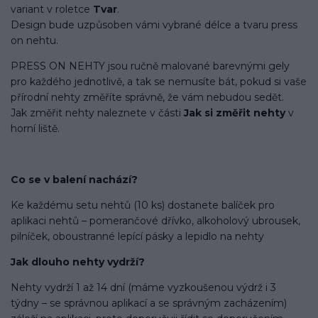
variant v roletce
Tvar
.
Design bude uzpůsoben vámi vybrané délce a tvaru press
on nehtu.
PRESS ON NEHTY jsou ručně malované barevnými gely
pro každého jednotlivě, a tak se nemusíte bát, pokud si vaše
přírodní nehty změříte správně, že vám nebudou sedět.
Jak změřit nehty naleznete v části
Jak si změřit nehty
v
horní liště.
Co se v balení
nachází
?
Ke každému setu nehtů (10 ks) dostanete balíček pro
aplikaci nehtů – pomerančové dřívko, alkoholový ubrousek,
pilníček, oboustranné lepící pásky a lepidlo na nehty
Jak dlouho nehty vydrží?
Nehty vydrží 1 až 14 dní (máme vyzkoušenou výdrž i 3
týdny – se správnou aplikací a se správným zacházením)