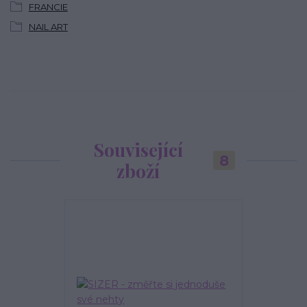
FRANCIE
NAIL ART
Související
8
zboží