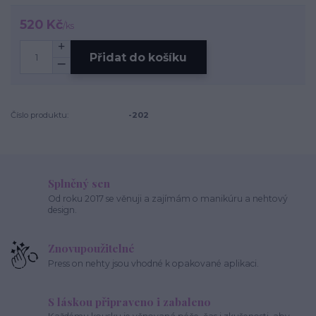
520 Kč
/
ks
Přidat do košíku
Číslo produktu:
-202
Splněný sen
Od roku 2017 se věnuji a zajímám o manikúru a nehtový
design.
Znovupoužitelné
Press on nehty jsou vhodné k opakované aplikaci.
S láskou připraveno i zabaleno