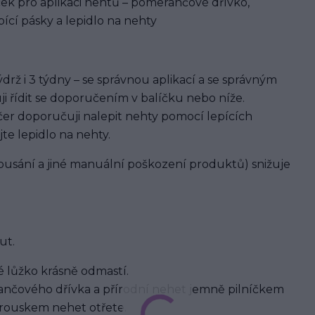
ek pro aplikaci nehtů – pomerančové dřívko,
ící pásky a lepidlo na nehty
rž i 3 týdny – se správnou aplikací a se správným
ji řídit se doporučením v balíčku nebo níže.
er doporučuji nalepit nehty pomocí lepících
jte lepidlo na nehty.
usání a jiné manuální poškození produktů) snižuje
ut.
 lůžko krásně odmastí.
nčového dřívka a přírodní nehet jemně pilníčkem
brouskem nehet otřete.