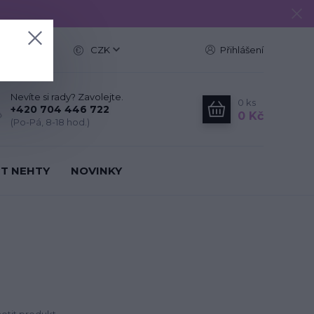
e
CZK
Přihlášení
Nevíte si rady? Zavolejte.
0
ks
+420 704 446 722
0 Kč
(Po-Pá, 8-18 hod.)
IT NEHTY
NOVINKY