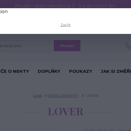
Aktuální doba odeslání je 3 - 5 pracovních dní.
RESS ON NEHTŮ
Aplikace PRESS ON NEHTŮ
O nás
Víc
Zavřít
Hledat
ÉČE O NEHTY
DOPLŇKY
POUKAZY
JAK SI ZMĚŘ
Úvod
PRESS ON NEHTY
LOVER
LOVER