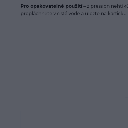
Pro opakovatelné použití
– z press on nehtíků
propláchněte v čisté vodě a uložte na kartičku