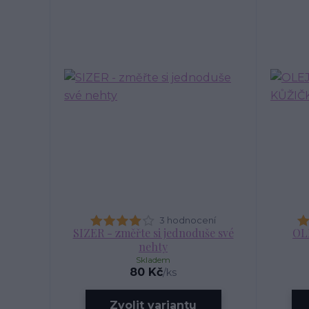
3 hodnocení
SIZER - změřte si jednoduše své
OL
nehty
Skladem
80 Kč
/
ks
Zvolit variantu