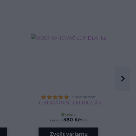
3 hodnocení
ODSTRAŇOVAČ LEPIDLA 1ks
Skladem
380 Kč
/
ks
cena od
Zvolit variantu