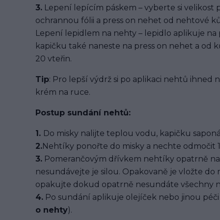
3.
Lepení lepícím páskem – vyberte si velikost 
ochrannou fólii a press on nehet od nehtové kůž
Lepení lepidlem na nehty – lepidlo aplikuje na
kapičku také naneste na press on nehet a od ků
20 vteřin.
Tip
: Pro lepší výdrž si po aplikaci nehtů ihned
krém na ruce.
Postup sundání nehtů:
1.
Do misky nalijte teplou vodu, kapičku saponát
2.
Nehtíky ponořte do misky a nechte odmočit 1
3.
Pomerančovým dřívkem nehtíky opatrně na
nesundávejte je silou. Opakovaně je vložte do
opakujte dokud opatrně nesundáte všechny n
4.
Po sundání aplikuje olejíček nebo jinou péči 
o nehty
).