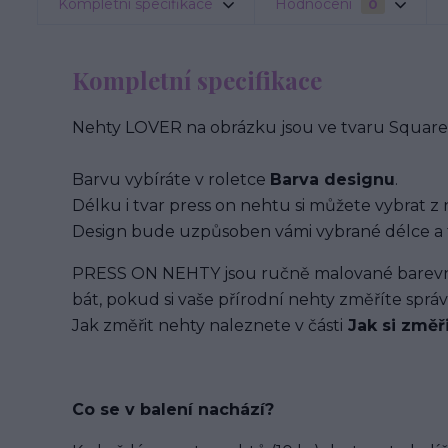
Kompletní specifikace
Hodnocení
0
Kompletní specifikace
Nehty LOVER na obrázku jsou ve tvaru Square 
Barvu vybíráte v roletce
Barva designu
.
Délku i tvar press on nehtu si můžete vybrat z 
Design bude uzpůsoben vámi vybrané délce a 
PRESS ON NEHTY jsou ručně malované barevným
bát, pokud si vaše přírodní nehty změříte spr
Jak změřit nehty naleznete v části
Jak si změř
Co se v balení
nachází
?