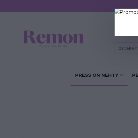
Sundání P
PRESS ON NEHTY
P