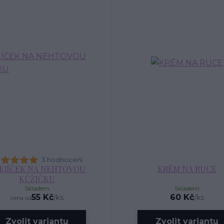
3 hodnocení
EJÍČEK NA NEHTOVOU
KRÉM NA RUCE
KŮŽIČKU
Skladem
Skladem
55 Kč
60 Kč
/
ks
/
ks
cena od
Zvolit variantu
Zvolit variantu