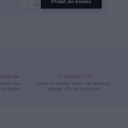
Přidat do košíku
zabaleno
Vyrobeno v Čr
péče, čas i
Press on nehtíky se pro vás vytvářejí i
 perfektní.
odesílají v České Republice.