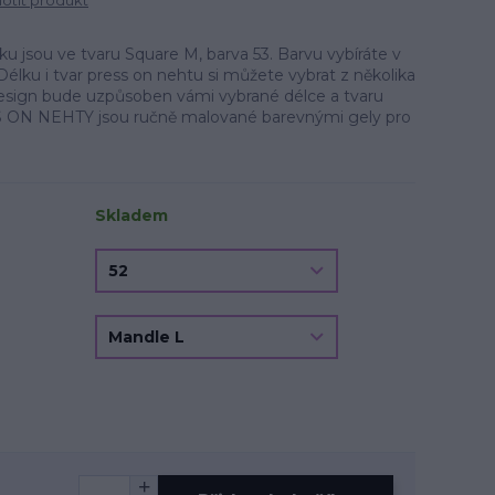
tit produkt
 jsou ve tvaru Square M, barva 53. Barvu vybíráte v
Délku i tvar press on nehtu si můžete vybrat z několika
.Design bude uzpůsoben vámi vybrané délce a tvaru
 ON NEHTY jsou ručně malované barevnými gely pro
Skladem