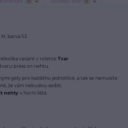
Komentáře
Související zboží
0
8
M, barva 53.
několika variant v roletce
Tvar
.
tvaru press on nehtu.
i gely pro každého jednotlivě, a tak se nemusíte
ávně, že vám nebudou sedět.
it nehty
v horní liště.