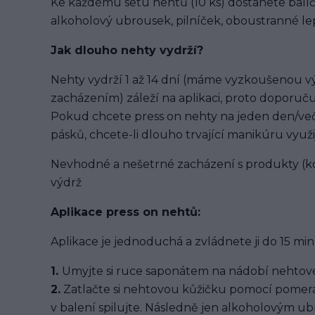
Ke každému setu nehtů (10 ks) dostanete balíč
alkoholový ubrousek, pilníček, oboustranné lep
Jak dlouho nehty vydrží?
Nehty vydrží 1 až 14 dní (máme vyzkoušenou výd
zacházením) záleží na aplikaci, proto doporuču
Pokud chcete press on nehty na jeden den/več
pásků, chcete-li dlouho trvající manikúru využi
Nevhodné a nešetrné zacházení s produkty (ko
výdrž
Aplikace press on nehtů:
Aplikace je jednoduchá a zvládnete ji do 15 min
1.
Umyjte si ruce saponátem na nádobí nehtové
2.
Zatlačte si nehtovou kůžičku pomocí pomera
v balení spilujte. Následně jen alkoholovým u