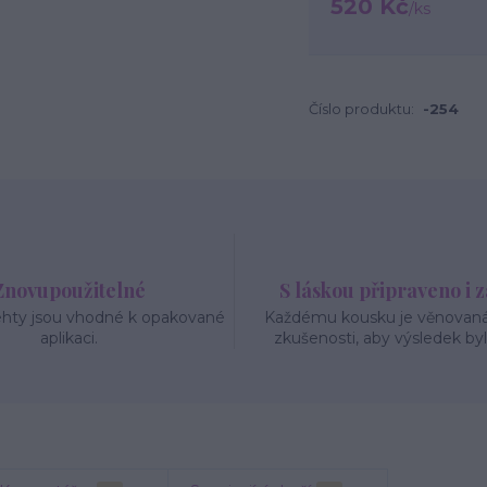
520 Kč
/
ks
Číslo produktu:
-254
Znovupoužitelné
S láskou připraveno i 
ehty jsou vhodné k opakované
Každému kousku je věnovaná 
aplikaci.
zkušenosti, aby výsledek byl