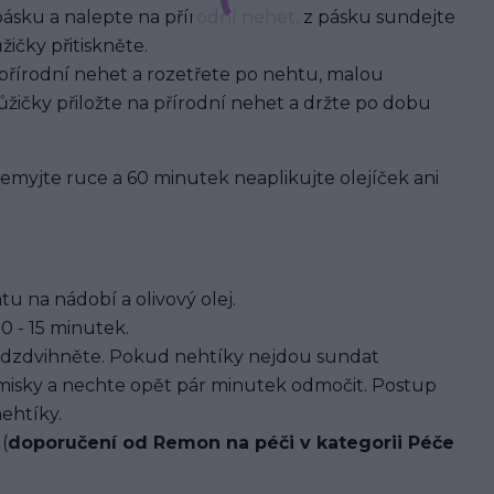
pásku a nalepte na přírodní nehet, z pásku sundejte
ičky přitiskněte.
 přírodní nehet a rozetřete po nehtu, malou
žičky přiložte na přírodní nehet a držte po dobu
 nemyjte ruce a 60 minutek neaplikujte olejíček ani
u na nádobí a olivový olej.
0 - 15 minutek.
dzdvihněte. Pokud nehtíky nejdou sundat
 misky a nechte opět pár minutek odmočit. Postup
ehtíky.
(
doporučení od Remon na péči v kategorii Péče