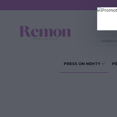
Sundání P
PRESS ON NEHTY
P