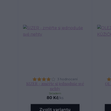
3 hodnocení
SIZER - změřte si jednoduše své
OL
nehty
Skladem
80 Kč
/
ks
Zvolit variantu