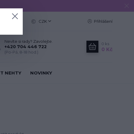
e
CZK
Přihlášení
Nevíte si rady? Zavolejte.
0
ks
+420 704 446 722
0 Kč
(Po-Pá, 8-18 hod.)
IT NEHTY
NOVINKY