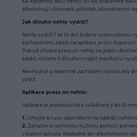
Ke každému setu nehtů (10 ks) dostanete balíč
alkoholový ubrousek, pilníček, oboustranné lep
Jak dlouho nehty vydrží?
Nehty vydrží 1 až 14 dní (máme vyzkoušenou výd
zacházením) záleží na aplikaci, proto doporuču
Pokud chcete press on nehty na jeden den/več
pásků, chcete-li dlouho trvající manikúru využi
Nevhodné a nešetrné zacházení s produkty (ko
výdrž
Aplikace press on nehtů:
Aplikace je jednoduchá a zvládnete ji do 15 min
1.
Umyjte si ruce saponátem na nádobí nehtové
2.
Zatlačte si nehtovou kůžičku pomocí pomera
v balení spilujte. Následně jen alkoholovým u