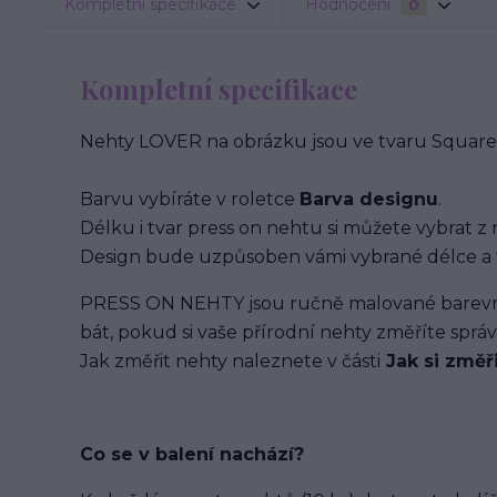
Kompletní specifikace
Hodnocení
0
Kompletní specifikace
Nehty LOVER na obrázku jsou ve tvaru Square 
Barvu vybíráte v roletce
Barva designu
.
Délku i tvar press on nehtu si můžete vybrat z 
Design bude uzpůsoben vámi vybrané délce a 
PRESS ON NEHTY jsou ručně malované barevným
bát, pokud si vaše přírodní nehty změříte spr
Jak změřit nehty naleznete v části
Jak si změř
Co se v balení
nachází
?