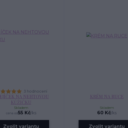
3 hodnocení
EJÍČEK NA NEHTOVOU
KRÉM NA RUCE
KŮŽIČKU
Skladem
Skladem
55 Kč
60 Kč
/
ks
/
ks
cena od
Zvolit variantu
Zvolit variantu