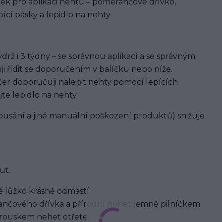
ek pro aplikaci nehtů – pomerančové dřívko,
ící pásky a lepidlo na nehty
rž i 3 týdny – se správnou aplikací a se správným
ji řídit se doporučením v balíčku nebo níže.
er doporučuji nalepit nehty pomocí lepících
jte lepidlo na nehty.
usání a jiné manuální poškození produktů) snižuje
ut.
 lůžko krásně odmastí.
nčového dřívka a přírodní nehet jemně pilníčkem
brouskem nehet otřete.