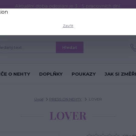
Aktuální doba odeslání je 3 - 5 pracovních dní.
RESS ON NEHTŮ
Aplikace PRESS ON NEHTŮ
O nás
Víc
Zavřít
Hledat
ÉČE O NEHTY
DOPLŇKY
POUKAZY
JAK SI ZMĚŘ
Úvod
PRESS ON NEHTY
LOVER
LOVER