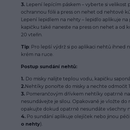
3.
Lepení lepícím páskem – vyberte si velikost 
ochrannou fólii a press on nehet od nehtové kůž
Lepení lepidlem na nehty – lepidlo aplikuje na
kapičku také naneste na press on nehet a od ků
20 vteřin.
Tip
: Pro lepší výdrž si po aplikaci nehtů ihned
krém na ruce.
Postup sundání nehtů:
1.
Do misky nalijte teplou vodu, kapičku saponát
2.
Nehtíky ponořte do misky a nechte odmočit 1
3.
Pomerančovým dřívkem nehtíky opatrně na
nesundávejte je silou. Opakovaně je vložte do
opakujte dokud opatrně nesundáte všechny n
4.
Po sundání aplikuje olejíček nebo jinou péči 
o nehty
).