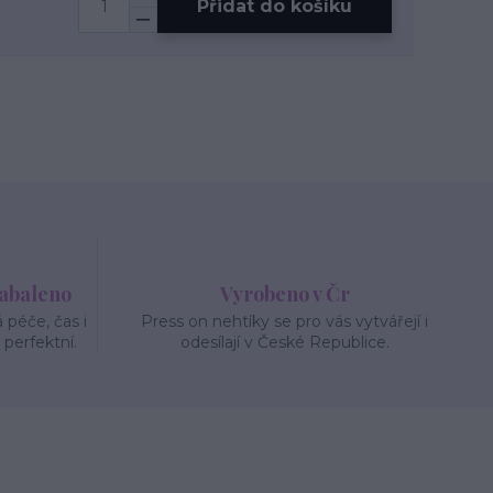
Přidat do košíku
zabaleno
Vyrobeno v Čr
péče, čas i
Press on nehtíky se pro vás vytvářejí i
 perfektní.
odesílají v České Republice.