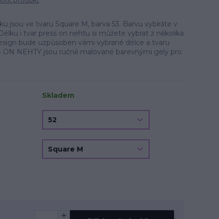
tit produkt
 jsou ve tvaru Square M, barva 53. Barvu vybíráte v
Délku i tvar press on nehtu si můžete vybrat z několika
.Design bude uzpůsoben vámi vybrané délce a tvaru
 ON NEHTY jsou ručně malované barevnými gely pro
Skladem