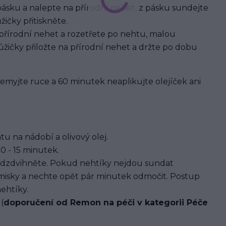
pásku a nalepte na přírodní nehet, z pásku sundejte
ičky přitiskněte.
 přírodní nehet a rozetřete po nehtu, malou
žičky přiložte na přírodní nehet a držte po dobu
 nemyjte ruce a 60 minutek neaplikujte olejíček ani
u na nádobí a olivový olej.
0 - 15 minutek.
dzdvihněte. Pokud nehtíky nejdou sundat
 misky a nechte opět pár minutek odmočit. Postup
ehtíky.
(
doporučení od Remon na péči v kategorii Péče