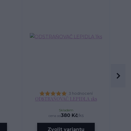
3 hodnocení
ODSTRAŇOVAČ LEPIDLA 1ks
Skladem
380 Kč
/
ks
cena od
Zvolit variantu