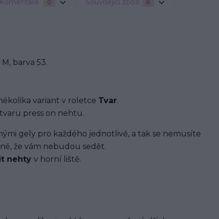
Komentáře
Související zboží
0
8
M, barva 53.
několika variant v roletce
Tvar
.
tvaru press on nehtu.
i gely pro každého jednotlivě, a tak se nemusíte
ávně, že vám nebudou sedět.
it nehty
v horní liště.