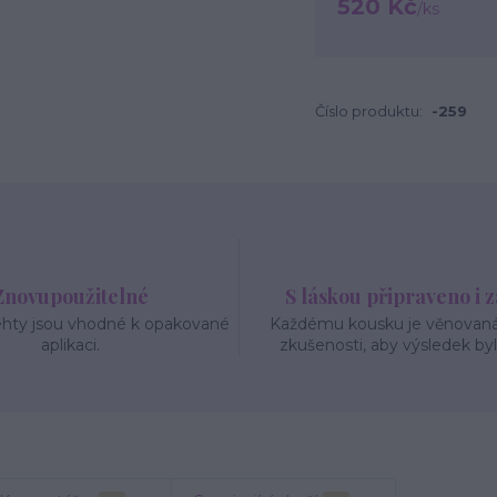
520 Kč
/
ks
Číslo produktu:
-259
Znovupoužitelné
S láskou připraveno i 
ehty jsou vhodné k opakované
Každému kousku je věnovaná 
aplikaci.
zkušenosti, aby výsledek byl