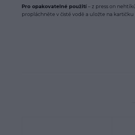
Pro opakovatelné použití
– z press on nehtíků
propláchněte v čisté vodě a uložte na kartičku