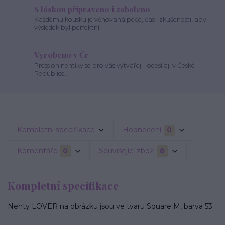
S láskou připraveno i zabaleno
Každému kousku je věnovaná péče, čas i zkušenosti, aby
výsledek byl perfektní.
Vyrobeno v Čr
Press on nehtíky se pro vás vytvářejí i odesílají v České
Republice.
Kompletní specifikace
Hodnocení
0
Komentáře
0
Související zboží
8
Kompletní specifikace
Nehty LOVER na obrázku jsou ve tvaru Square M, barva 53.