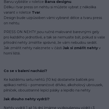
Barvu vybíráte v roletce
Barva designu
.
Délku i tvar press on nehtu si můžete vybrat z několika
variant v roletce
Tvar
.
Design bude uzpůsoben vámi vybrané délce a tvaru press
on nehtu.
PRESS ON NEHTY jsou ručně malované barevnými gely
pro každého jednotlivě, a tak se nemusíte bát, pokud si vaše
přírodní nehty změříte správně, že vám nebudou sedět.
Jak změřit nehty naleznete v části
Jak si změřit nehty
v
horní liště.
Co se v balení
nachází
?
Ke každému setu nehtů (10 ks) dostanete balíček pro
aplikaci nehtů – pomerančové dřívko, alkoholový ubrousek,
pilníček, oboustranné lepící pásky a lepidlo na nehty
Jak dlouho nehty vydrží?
Nehty vydrží 1 až 14 dní (máme vyzkoušenou výdrž i 3