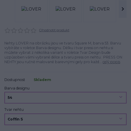
Ohodnotit produkt
Nehty LOVER na obrázku jsou ve tvaru Square M, barva 53. Barvu
vybíráte v roletce Barva designu. Délku i tvar press on nehtu si
můžete vybrat z několika variant v roletce Tvar.Design bude
uzpůsoben vámi vybrané délce a tvaru press on nehtu. PRESS ON
NEHTY jsou ručně malované barevnými gely pro každ...
celý popis
Dostupnost
Skladem
Barva designu
Tvar nehtu