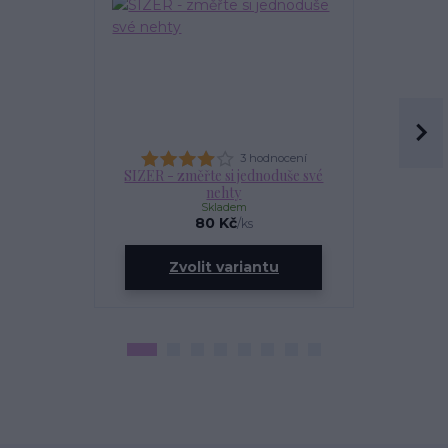
3 hodnocení
SIZER - změřte si jednoduše své
OLEJÍ
nehty
Skladem
80 Kč
/
ks
ce
Zvolit variantu
Zv