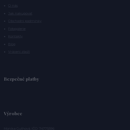
O nás
Jak nakupovat
Obchodní podmínky
Fotogalerie
Kontakty
Blog
Vrácení zboží
Bezpečné platby
Výrobce
Monika Guthová, IČO: 74775596