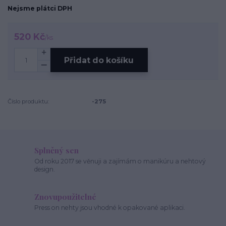
Nejsme plátci DPH
520 Kč
/
ks
Přidat do košíku
Číslo produktu:
-275
Splněný sen
Od roku 2017 se věnuji a zajímám o manikúru a nehtový
design.
Znovupoužitelné
Press on nehty jsou vhodné k opakované aplikaci.