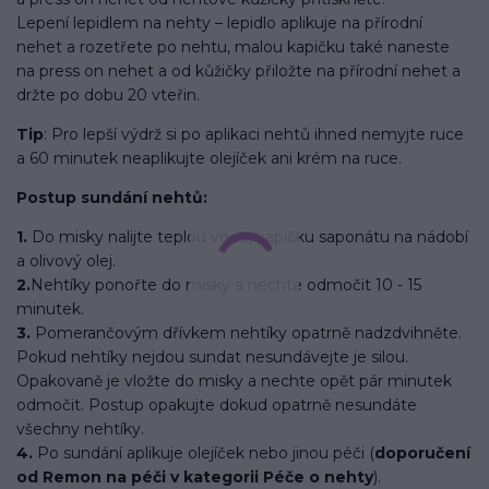
Lepení lepidlem na nehty – lepidlo aplikuje na přírodní
nehet a rozetřete po nehtu, malou kapičku také naneste
na press on nehet a od kůžičky přiložte na přírodní nehet a
držte po dobu 20 vteřin.
Tip
: Pro lepší výdrž si po aplikaci nehtů ihned nemyjte ruce
a 60 minutek neaplikujte olejíček ani krém na ruce.
Postup sundání nehtů:
1.
Do misky nalijte teplou vodu, kapičku saponátu na nádobí
a olivový olej.
2.
Nehtíky ponořte do misky a nechte odmočit 10 - 15
minutek.
3.
Pomerančovým dřívkem nehtíky opatrně nadzdvihněte.
Pokud nehtíky nejdou sundat nesundávejte je silou.
Opakovaně je vložte do misky a nechte opět pár minutek
odmočit. Postup opakujte dokud opatrně nesundáte
všechny nehtíky.
4.
Po sundání aplikuje olejíček nebo jinou péči (
doporučení
od Remon na péči v kategorii Péče o nehty
).