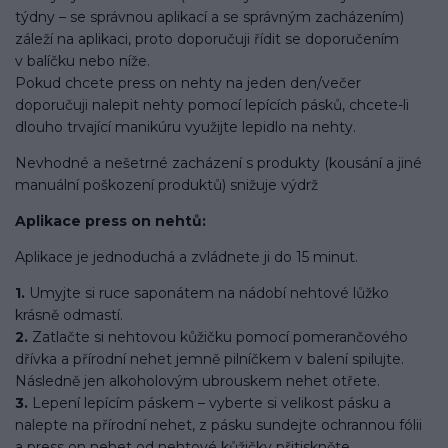
týdny – se správnou aplikací a se správným zacházením)
záleží na aplikaci, proto doporučuji řídit se doporučením
v balíčku nebo níže.
Pokud chcete press on nehty na jeden den/večer
doporučuji nalepit nehty pomocí lepících pásků, chcete-li
dlouho trvající manikúru využijte lepidlo na nehty.
Nevhodné a nešetrné zacházení s produkty (kousání a jiné
manuální poškození produktů) snižuje výdrž
Aplikace press on nehtů:
Aplikace je jednoduchá a zvládnete ji do 15 minut.
1.
Umyjte si ruce saponátem na nádobí nehtové lůžko
krásně odmastí.
2.
Zatlačte si nehtovou kůžičku pomocí pomerančového
dřívka a přírodní nehet jemně pilníčkem v balení spilujte.
Následně jen alkoholovým ubrouskem nehet otřete.
3.
Lepení lepícím páskem – vyberte si velikost pásku a
nalepte na přírodní nehet, z pásku sundejte ochrannou fólii
a press on nehet od nehtové kůžičky přitiskněte.