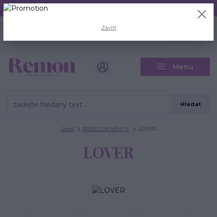
Aktuální doba odeslání je 3 - 5 pracovních dní.
+420 704 446 722
0
ks
Zavřít
CZK
0 Kč
(Po-Pá, 8-18 hod.)
Menu
Hledat
Úvod
PRESS ON NEHTY
LOVER
LOVER