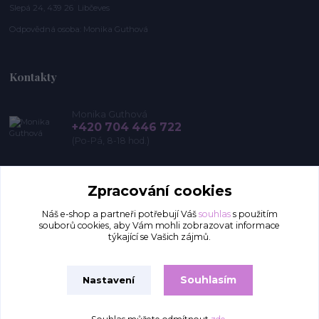
Slepá 24, 439 26 Libčeves
Odpovědná osoba: Monika Guthová
Kontakty
Monika Guthová
+420 704 446 722
(Po-Pá, 8-18 hod.)
info@remon.cz
Zpracování cookies
Náš e-shop a partneři potřebují Váš
souhlas
s použitím
souborů cookies, aby Vám mohli zobrazovat informace
týkající se Vašich zájmů.
Souhlasím
Nastavení
Upravit sběr cookies.