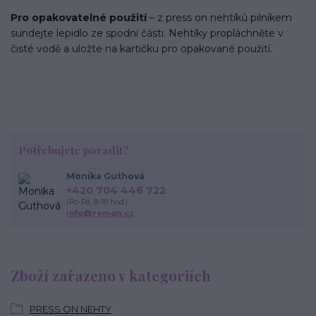
Pro opakovatelné použití
– z press on nehtíků pilníkem
sundejte lepidlo ze spodní části. Nehtíky propláchněte v
čisté vodě a uložte na kartičku pro opakované použití.
Potřebujete poradit?
Monika Guthová
+420 704 446 722
(Po-Pá, 8-18 hod.)
info@remon.cz
Zboží zařazeno v kategoriích
PRESS ON NEHTY