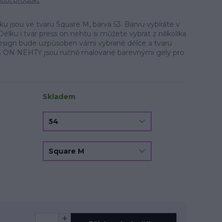
tit produkt
 jsou ve tvaru Square M, barva 53. Barvu vybíráte v
Délku i tvar press on nehtu si můžete vybrat z několika
.Design bude uzpůsoben vámi vybrané délce a tvaru
 ON NEHTY jsou ručně malované barevnými gely pro
Skladem