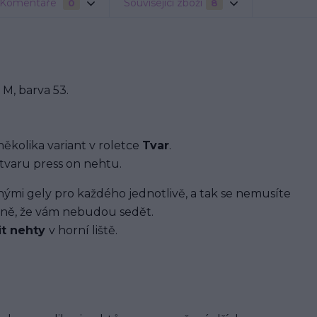
Komentáře
Související zboží
0
8
M, barva 53.
několika variant v roletce
Tvar
.
tvaru press on nehtu.
i gely pro každého jednotlivě, a tak se nemusíte
ávně, že vám nebudou sedět.
it nehty
v horní liště.