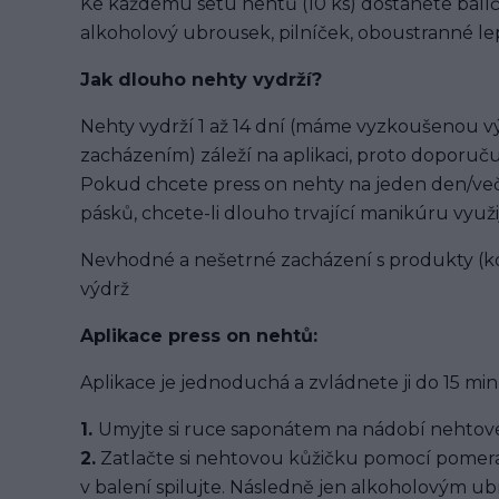
Ke každému setu nehtů (10 ks) dostanete balíč
alkoholový ubrousek, pilníček, oboustranné lep
Jak dlouho nehty vydrží?
Nehty vydrží 1 až 14 dní (máme vyzkoušenou výd
zacházením) záleží na aplikaci, proto doporuču
Pokud chcete press on nehty na jeden den/več
pásků, chcete-li dlouho trvající manikúru využi
Nevhodné a nešetrné zacházení s produkty (ko
výdrž
Aplikace press on nehtů:
Aplikace je jednoduchá a zvládnete ji do 15 min
1.
Umyjte si ruce saponátem na nádobí nehtové
2.
Zatlačte si nehtovou kůžičku pomocí pomera
v balení spilujte. Následně jen alkoholovým u