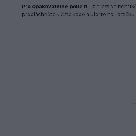
Pro opakovatelné použití
– z press on nehtíků
propláchněte v čisté vodě a uložte na kartičku