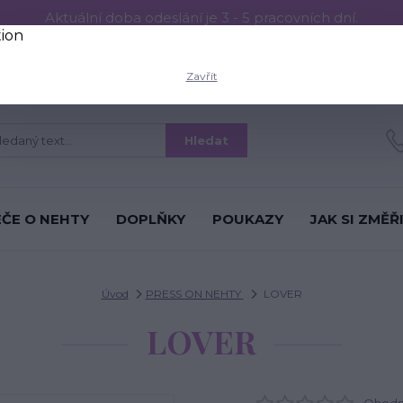
Aktuální doba odeslání je 3 - 5 pracovních dní.
RESS ON NEHTŮ
Aplikace PRESS ON NEHTŮ
O nás
Víc
Zavřít
Hledat
ÉČE O NEHTY
DOPLŇKY
POUKAZY
JAK SI ZMĚŘ
Úvod
PRESS ON NEHTY
LOVER
LOVER