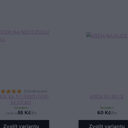
3 hodnocení
EJÍČEK NA NEHTOVOU
KRÉM NA RUCE
KŮŽIČKU
Skladem
Skladem
55 Kč
60 Kč
/
ks
/
ks
cena od
Zvolit variantu
Zvolit variantu