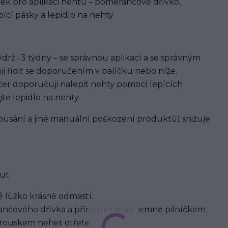
ek pro aplikaci nehtů – pomerančové dřívko,
ící pásky a lepidlo na nehty
rž i 3 týdny – se správnou aplikací a se správným
ji řídit se doporučením v balíčku nebo níže.
er doporučuji nalepit nehty pomocí lepících
jte lepidlo na nehty.
usání a jiné manuální poškození produktů) snižuje
ut.
 lůžko krásně odmastí.
nčového dřívka a přírodní nehet jemně pilníčkem
brouskem nehet otřete.