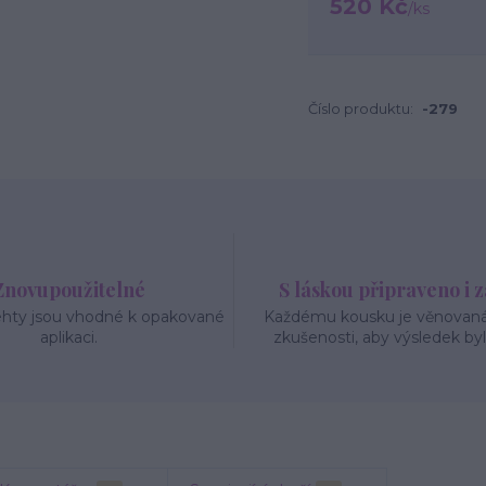
520 Kč
/
ks
Číslo produktu:
-279
Znovupoužitelné
S láskou připraveno i 
ehty jsou vhodné k opakované
Každému kousku je věnovaná 
aplikaci.
zkušenosti, aby výsledek byl