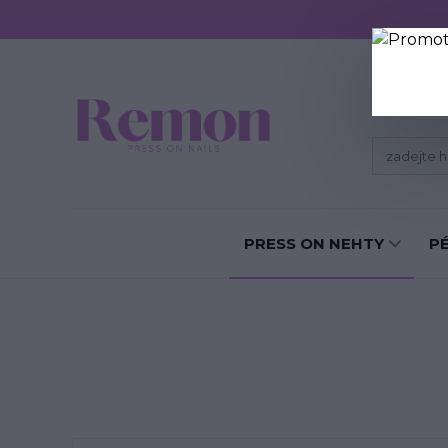
Sundání P
PRESS ON NEHTY
P