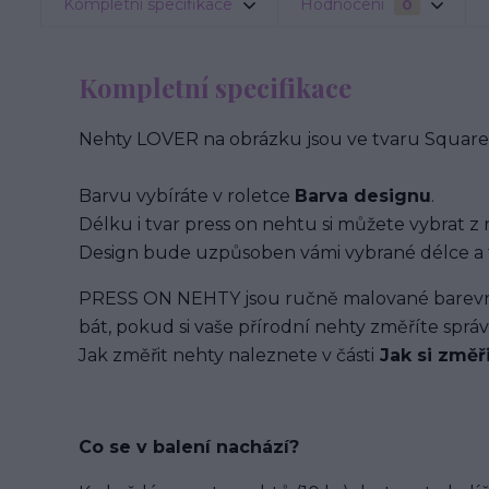
Kompletní specifikace
Hodnocení
0
Kompletní specifikace
Nehty LOVER na obrázku jsou ve tvaru Square 
Barvu vybíráte v roletce
Barva designu
.
Délku i tvar press on nehtu si můžete vybrat z 
Design bude uzpůsoben vámi vybrané délce a 
PRESS ON NEHTY jsou ručně malované barevným
bát, pokud si vaše přírodní nehty změříte spr
Jak změřit nehty naleznete v části
Jak si změř
Co se v balení
nachází
?