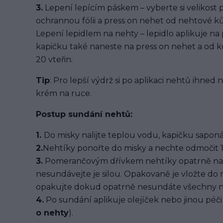
3.
Lepení lepícím páskem – vyberte si velikost 
ochrannou fólii a press on nehet od nehtové kůž
Lepení lepidlem na nehty – lepidlo aplikuje na
kapičku také naneste na press on nehet a od ků
20 vteřin.
Tip
: Pro lepší výdrž si po aplikaci nehtů ihned
krém na ruce.
Postup sundání nehtů:
1.
Do misky nalijte teplou vodu, kapičku saponát
2.
Nehtíky ponořte do misky a nechte odmočit 1
3.
Pomerančovým dřívkem nehtíky opatrně na
nesundávejte je silou. Opakovaně je vložte do
opakujte dokud opatrně nesundáte všechny n
4.
Po sundání aplikuje olejíček nebo jinou péči 
o nehty
).