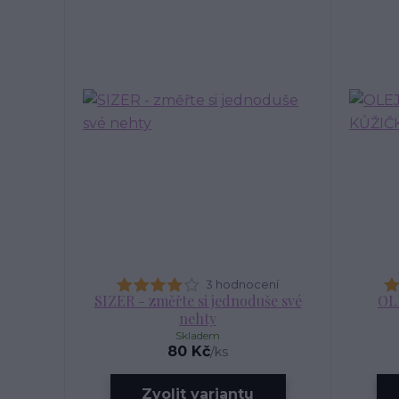
3 hodnocení
SIZER - změřte si jednoduše své
OL
nehty
Skladem
80 Kč
/
ks
Zvolit variantu