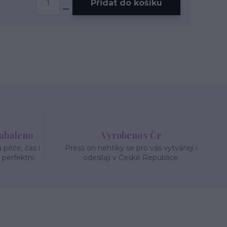
Přidat do košíku
zabaleno
Vyrobeno v Čr
péče, čas i
Press on nehtíky se pro vás vytvářejí i
 perfektní.
odesílají v České Republice.