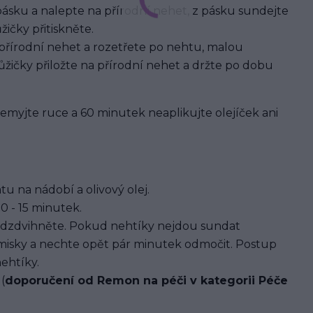
pásku a nalepte na přírodní nehet, z pásku sundejte
ičky přitiskněte.
 přírodní nehet a rozetřete po nehtu, malou
žičky přiložte na přírodní nehet a držte po dobu
 nemyjte ruce a 60 minutek neaplikujte olejíček ani
u na nádobí a olivový olej.
0 - 15 minutek.
dzdvihněte. Pokud nehtíky nejdou sundat
 misky a nechte opět pár minutek odmočit. Postup
ehtíky.
(
doporučení od Remon na péči v kategorii Péče