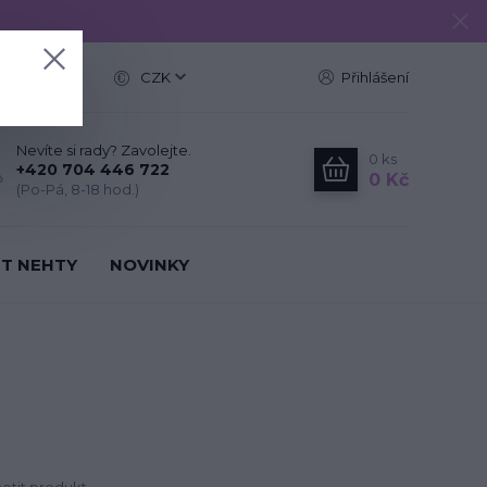
e
CZK
Přihlášení
Nevíte si rady? Zavolejte.
0
ks
+420 704 446 722
0 Kč
(Po-Pá, 8-18 hod.)
IT NEHTY
NOVINKY