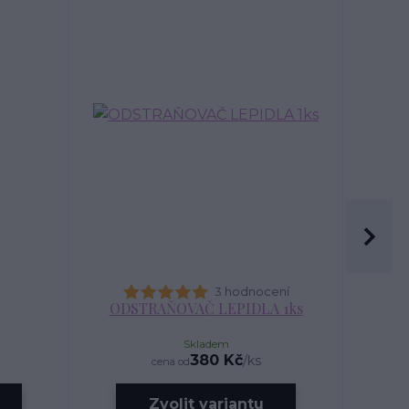
3 hodnocení
ODSTRAŇOVAČ LEPIDLA 1ks
Skladem
380 Kč
/
ks
cena od
Zvolit variantu