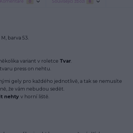
Komentáře
Související zboží
0
8
M, barva 53.
několika variant v roletce
Tvar
.
tvaru press on nehtu.
i gely pro každého jednotlivě, a tak se nemusíte
ávně, že vám nebudou sedět.
it nehty
v horní liště.