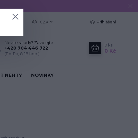
e
CZK
Přihlášení
Nevíte si rady? Zavolejte.
0
ks
+420 704 446 722
0 Kč
(Po-Pá, 8-18 hod.)
IT NEHTY
NOVINKY