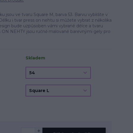
tit produkt
 jsou ve tvaru Square M, barva 53. Barvu vybíráte v
Délku i tvar press on nehtu si můžete vybrat z několika
.Design bude uzpůsoben vámi vybrané délce a tvaru
 ON NEHTY jsou ručně malované barevnými gely pro
Skladem