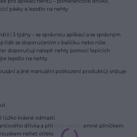
ek pro aplikaci nehtů – pomerančové dřívko,
ící pásky a lepidlo na nehty
rž i 3 týdny – se správnou aplikací a se správným
ji řídit se doporučením v balíčku nebo níže.
er doporučuji nalepit nehty pomocí lepících
jte lepidlo na nehty.
usání a jiné manuální poškození produktů) snižuje
ut.
 lůžko krásně odmastí.
nčového dřívka a přírodní nehet jemně pilníčkem
brouskem nehet otřete.