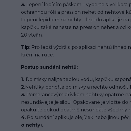
3.
Lepení lepícím páskem – vyberte si velikost 
ochrannou fólii a press on nehet od nehtové kůž
Lepení lepidlem na nehty – lepidlo aplikuje na
kapičku také naneste na press on nehet a od ků
20 vteřin.
Tip
: Pro lepší výdrž si po aplikaci nehtů ihned
krém na ruce.
Postup sundání nehtů:
1.
Do misky nalijte teplou vodu, kapičku saponát
2.
Nehtíky ponořte do misky a nechte odmočit 1
3.
Pomerančovým dřívkem nehtíky opatrně na
nesundávejte je silou. Opakovaně je vložte do
opakujte dokud opatrně nesundáte všechny n
4.
Po sundání aplikuje olejíček nebo jinou péči 
o nehty
).