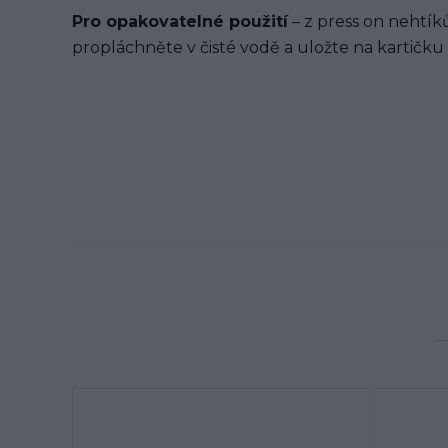
Pro opakovatelné použití
– z press on nehtíků
propláchněte v čisté vodě a uložte na kartičku