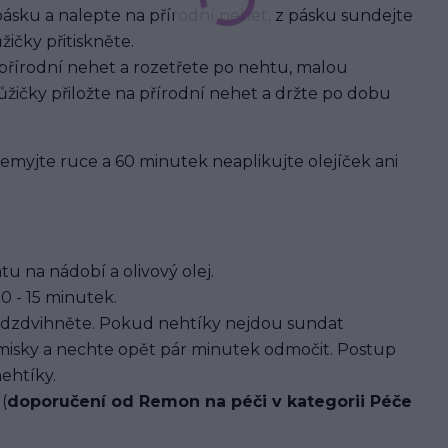
pásku a nalepte na přírodní nehet, z pásku sundejte
ičky přitiskněte.
 přírodní nehet a rozetřete po nehtu, malou
žičky přiložte na přírodní nehet a držte po dobu
 nemyjte ruce a 60 minutek neaplikujte olejíček ani
u na nádobí a olivový olej.
0 - 15 minutek.
dzdvihněte. Pokud nehtíky nejdou sundat
 misky a nechte opět pár minutek odmočit. Postup
ehtíky.
(
doporučení od Remon na péči v kategorii Péče