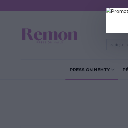
Sundání P
PRESS ON NEHTY
P