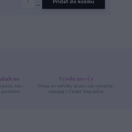
Přidat do košíku
zabaleno
Vyrobeno v Čr
péče, čas i
Press on nehtíky se pro vás vytvářejí i
 perfektní.
odesílají v České Republice.