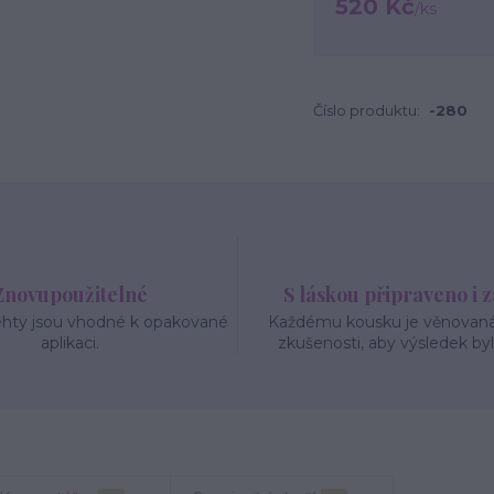
520 Kč
/
ks
Číslo produktu:
-280
Znovupoužitelné
S láskou připraveno i 
ehty jsou vhodné k opakované
Každému kousku je věnovaná 
aplikaci.
zkušenosti, aby výsledek byl