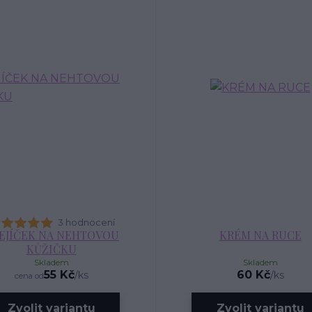
3 hodnocení
EJÍČEK NA NEHTOVOU
KRÉM NA RUCE
KŮŽIČKU
Skladem
Skladem
55 Kč
60 Kč
/
ks
/
ks
cena od
Zvolit variantu
Zvolit variantu