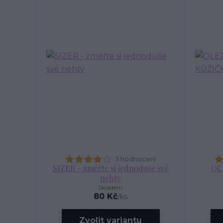
3 hodnocení
SIZER - změřte si jednoduše své
OL
nehty
Skladem
80 Kč
/
ks
Zvolit variantu