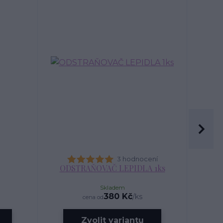
3 hodnocení
ODSTRAŇOVAČ LEPIDLA 1ks
Skladem
380 Kč
/
ks
cena od
Zvolit variantu