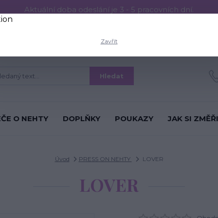
Aktuální doba odeslání je 3 - 5 pracovních dní.
RESS ON NEHTŮ
Aplikace PRESS ON NEHTŮ
O nás
Víc
Zavřít
Hledat
ÉČE O NEHTY
DOPLŇKY
POUKAZY
JAK SI ZMĚŘ
Úvod
PRESS ON NEHTY
LOVER
LOVER