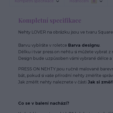
Kompletní specifikace
Hodnocení
0
Kompletní specifikace
Nehty LOVER na obrázku jsou ve tvaru Square 
Barvu vybíráte v roletce
Barva designu
.
Délku i tvar press on nehtu si můžete vybrat z 
Design bude uzpůsoben vámi vybrané délce a 
PRESS ON NEHTY jsou ručně malované barevným
bát, pokud si vaše přírodní nehty změříte spr
Jak změřit nehty naleznete v části
Jak si změř
Co se v balení
nachází
?