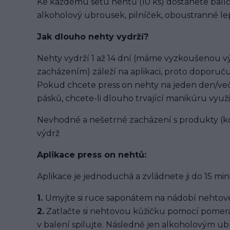
Ke každému setu nehtů (10 ks) dostanete balíč
alkoholový ubrousek, pilníček, oboustranné lep
Jak dlouho nehty vydrží?
Nehty vydrží 1 až 14 dní (máme vyzkoušenou výd
zacházením) záleží na aplikaci, proto doporuču
Pokud chcete press on nehty na jeden den/več
pásků, chcete-li dlouho trvající manikúru využi
Nevhodné a nešetrné zacházení s produkty (ko
výdrž
Aplikace press on nehtů:
Aplikace je jednoduchá a zvládnete ji do 15 min
1.
Umyjte si ruce saponátem na nádobí nehtové
2.
Zatlačte si nehtovou kůžičku pomocí pomera
v balení spilujte. Následně jen alkoholovým u