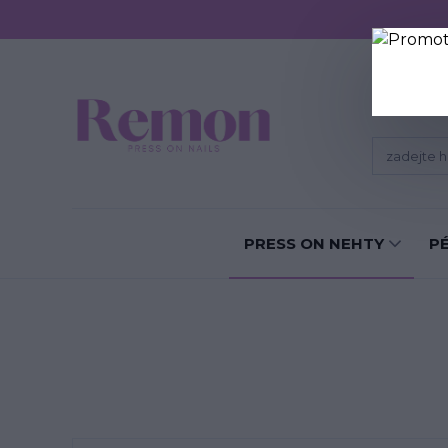
Sundání P
PRESS ON NEHTY
P