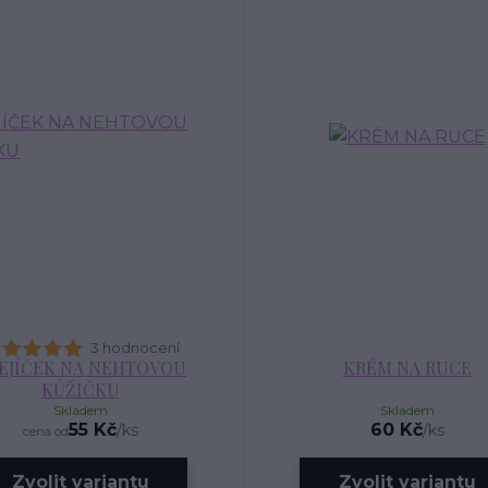
3 hodnocení
EJÍČEK NA NEHTOVOU
KRÉM NA RUCE
KŮŽIČKU
Skladem
Skladem
55 Kč
60 Kč
/
ks
/
ks
cena od
Zvolit variantu
Zvolit variantu