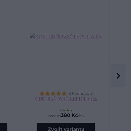
3 hodnocení
ODSTRAŇOVAČ LEPIDLA 1ks
Skladem
380 Kč
/
ks
cena od
Zvolit variantu