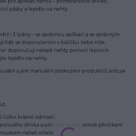
ek pro aplikaci nehtů – pomerančové dřívko,
ící pásky a lepidlo na nehty
rž i 3 týdny – se správnou aplikací a se správným
ji řídit se doporučením v balíčku nebo níže.
er doporučuji nalepit nehty pomocí lepících
jte lepidlo na nehty.
usání a jiné manuální poškození produktů) snižuje
ut.
 lůžko krásně odmastí.
nčového dřívka a přírodní nehet jemně pilníčkem
brouskem nehet otřete.