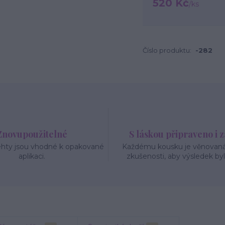
520 Kč
/
ks
Číslo produktu:
-282
Znovupoužitelné
S láskou připraveno i 
ehty jsou vhodné k opakované
Každému kousku je věnovaná 
aplikaci.
zkušenosti, aby výsledek byl