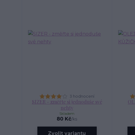
3 hodnocení
SIZER - změřte si jednoduše své
OL
nehty
Skladem
80 Kč
/
ks
Zvolit variantu