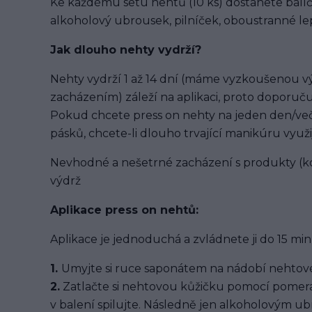
Ke každému setu nehtů (10 ks) dostanete balíč
alkoholový ubrousek, pilníček, oboustranné lep
Jak dlouho nehty vydrží?
Nehty vydrží 1 až 14 dní (máme vyzkoušenou výd
zacházením) záleží na aplikaci, proto doporuču
Pokud chcete press on nehty na jeden den/več
pásků, chcete-li dlouho trvající manikúru využi
Nevhodné a nešetrné zacházení s produkty (ko
výdrž
Aplikace press on nehtů:
Aplikace je jednoduchá a zvládnete ji do 15 min
1.
Umyjte si ruce saponátem na nádobí nehtové
2.
Zatlačte si nehtovou kůžičku pomocí pomera
v balení spilujte. Následně jen alkoholovým u