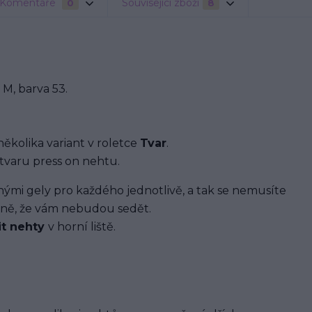
Komentáře
Související zboží
0
8
M, barva 53.
několika variant v roletce
Tvar
.
tvaru press on nehtu.
i gely pro každého jednotlivě, a tak se nemusíte
ávně, že vám nebudou sedět.
it nehty
v horní liště.