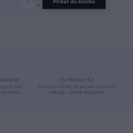
Přidat do košíku
zabaleno
Vyrobeno v Čr
péče, čas i
Press on nehtíky se pro vás vytvářejí i
 perfektní.
odesílají v České Republice.