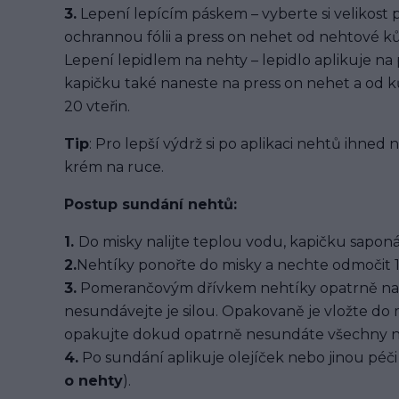
3.
Lepení lepícím páskem – vyberte si velikost 
ochrannou fólii a press on nehet od nehtové kůž
Lepení lepidlem na nehty – lepidlo aplikuje na
kapičku také naneste na press on nehet a od ků
20 vteřin.
Tip
: Pro lepší výdrž si po aplikaci nehtů ihned
krém na ruce.
Postup sundání nehtů:
1.
Do misky nalijte teplou vodu, kapičku saponát
2.
Nehtíky ponořte do misky a nechte odmočit 1
3.
Pomerančovým dřívkem nehtíky opatrně na
nesundávejte je silou. Opakovaně je vložte do
opakujte dokud opatrně nesundáte všechny n
4.
Po sundání aplikuje olejíček nebo jinou péči 
o nehty
).