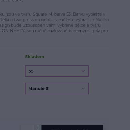
tit produkt
 jsou ve tvaru Square M, barva 53. Barvu vybíráte v
Délku i tvar press on nehtu si můžete vybrat z několika
.Design bude uzpůsoben vámi vybrané délce a tvaru
 ON NEHTY jsou ručně malované barevnými gely pro
Skladem