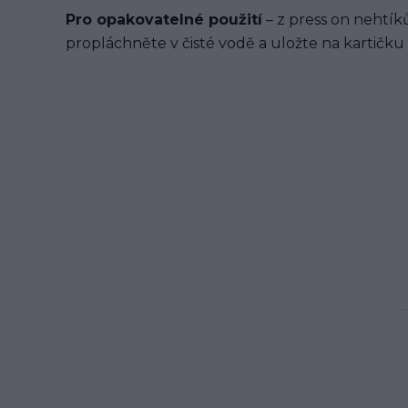
Pro opakovatelné použití
– z press on nehtíků
propláchněte v čisté vodě a uložte na kartičku