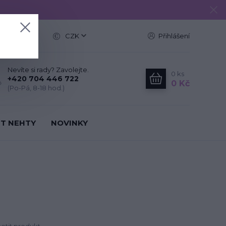
e
CZK
Přihlášení
Nevíte si rady? Zavolejte.
0
ks
+420 704 446 722
0 Kč
(Po-Pá, 8-18 hod.)
IT NEHTY
NOVINKY