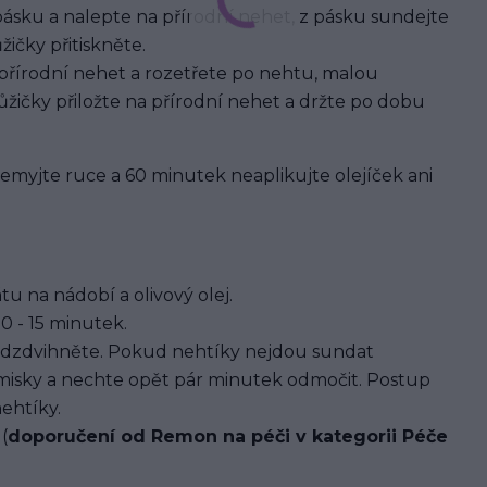
pásku a nalepte na přírodní nehet, z pásku sundejte
ičky přitiskněte.
 přírodní nehet a rozetřete po nehtu, malou
žičky přiložte na přírodní nehet a držte po dobu
 nemyjte ruce a 60 minutek neaplikujte olejíček ani
u na nádobí a olivový olej.
0 - 15 minutek.
dzdvihněte. Pokud nehtíky nejdou sundat
 misky a nechte opět pár minutek odmočit. Postup
ehtíky.
(
doporučení od Remon na péči v kategorii Péče