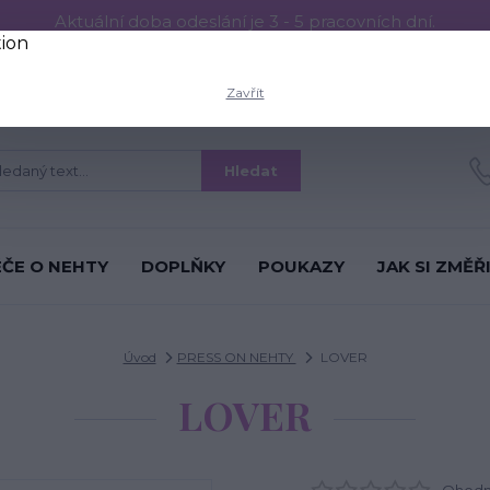
Aktuální doba odeslání je 3 - 5 pracovních dní.
RESS ON NEHTŮ
Aplikace PRESS ON NEHTŮ
O nás
Víc
Zavřít
Hledat
ÉČE O NEHTY
DOPLŇKY
POUKAZY
JAK SI ZMĚŘ
Úvod
PRESS ON NEHTY
LOVER
LOVER