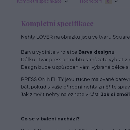
Kompletní specifikace
Hodnocení
0
Kompletní specifikace
Nehty LOVER na obrázku jsou ve tvaru Square 
Barvu vybíráte v roletce
Barva designu
.
Délku i tvar press on nehtu si můžete vybrat z 
Design bude uzpůsoben vámi vybrané délce a 
PRESS ON NEHTY jsou ručně malované barevným
bát, pokud si vaše přírodní nehty změříte spr
Jak změřit nehty naleznete v části
Jak si změř
Co se v balení
nachází
?