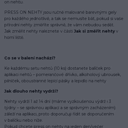
on nehtu.
PRESS ON NEHTY jsou ručně malované barevnými gely
pro každého jednotlivě, a tak se nemusíte bát, pokud si vaše
přírodní nehty změříte správně, že vám nebudou sedět.
Jak změřit nehty naleznete v části
Jak si změřit nehty
v
horní liště.
Co se v balení
nachází
?
Ke každému setu nehtů (10 ks) dostanete balíček pro
aplikaci nehtů – pomerančové dřívko, alkoholový ubrousek,
pilníček, oboustranné lepící pásky a lepidlo na nehty
Jak dlouho nehty vydrží?
Nehty vydrží 1 až 14 dní (máme vyzkoušenou výdrž i 3
týdny – se správnou aplikací a se správným zacházením)
záleží na aplikaci, proto doporučuji řídit se doporučením
v balíčku nebo níže.
Pokud chcete press on nehty na jeden den/večer