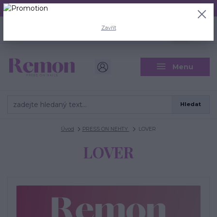
Aktuální doba odeslání je 3 - 5 pracovních dní.
+420 704 446 722
0
ks
Zavřít
CZK
0 Kč
(Po-Pá, 8-18 hod.)
Menu
Hledat
Úvod
PRESS ON NEHTY
LOVER
LOVER