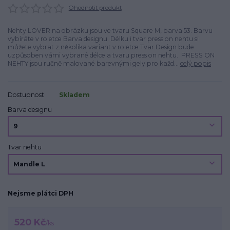
Ohodnotit produkt
Nehty LOVER na obrázku jsou ve tvaru Square M, barva 53. Barvu
vybíráte v roletce Barva designu. Délku i tvar press on nehtu si
můžete vybrat z několika variant v roletce Tvar.Design bude
uzpůsoben vámi vybrané délce a tvaru press on nehtu. PRESS ON
NEHTY jsou ručně malované barevnými gely pro každ...
celý popis
Dostupnost
Skladem
Barva designu
Tvar nehtu
Nejsme plátci DPH
520 Kč
/
ks