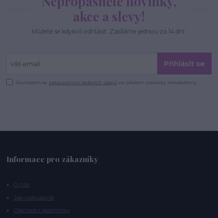
Nepropásněte novinky,
akce a slevy!
Můžete se kdykoli odhlásit. Zasíláme jednou za 14 dní.
Přihlásit se
Souhlasím se
zpracováním osobních údajů
za účelem rozesílky newsletteru.
Informace pro zákazníky
O nás
Jak nakupovat
Obchodní podmínky