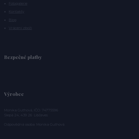
Fotogalerie
Kontakty
Blog
Vrácení zboží
Bezpečné platby
Výrobce
Monika Guthová, IČO: 74775596
Slepá 24, 439 26 Libčeves
Odpovědná osoba: Monika Guthová