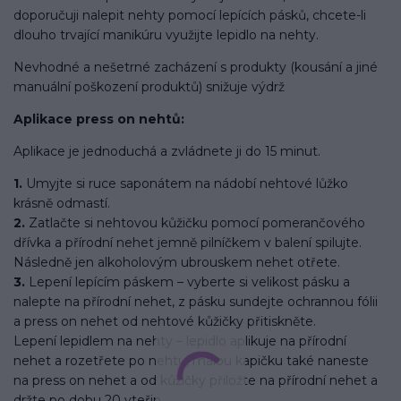
doporučuji nalepit nehty pomocí lepících pásků, chcete-li
dlouho trvající manikúru využijte lepidlo na nehty.
Nevhodné a nešetrné zacházení s produkty (kousání a jiné
manuální poškození produktů) snižuje výdrž
Aplikace press on nehtů:
Aplikace je jednoduchá a zvládnete ji do 15 minut.
1.
Umyjte si ruce saponátem na nádobí nehtové lůžko
krásně odmastí.
2.
Zatlačte si nehtovou kůžičku pomocí pomerančového
dřívka a přírodní nehet jemně pilníčkem v balení spilujte.
Následně jen alkoholovým ubrouskem nehet otřete.
3.
Lepení lepícím páskem – vyberte si velikost pásku a
nalepte na přírodní nehet, z pásku sundejte ochrannou fólii
a press on nehet od nehtové kůžičky přitiskněte.
Lepení lepidlem na nehty – lepidlo aplikuje na přírodní
nehet a rozetřete po nehtu, malou kapičku také naneste
na press on nehet a od kůžičky přiložte na přírodní nehet a
držte po dobu 20 vteřin.