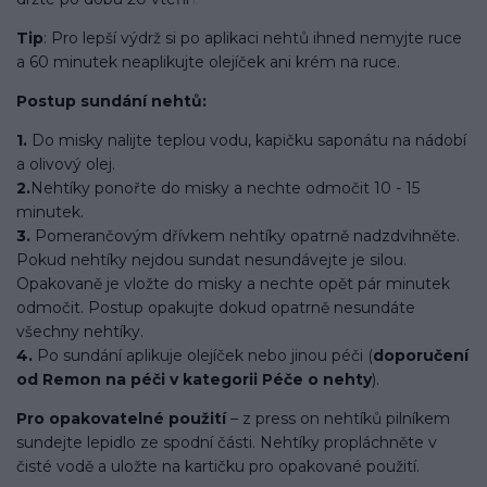
Tip
: Pro lepší výdrž si po aplikaci nehtů ihned nemyjte ruce
a 60 minutek neaplikujte olejíček ani krém na ruce.
Postup sundání nehtů:
1.
Do misky nalijte teplou vodu, kapičku saponátu na nádobí
a olivový olej.
2.
Nehtíky ponořte do misky a nechte odmočit 10 - 15
minutek.
3.
Pomerančovým dřívkem nehtíky opatrně nadzdvihněte.
Pokud nehtíky nejdou sundat nesundávejte je silou.
Opakovaně je vložte do misky a nechte opět pár minutek
odmočit. Postup opakujte dokud opatrně nesundáte
všechny nehtíky.
4.
Po sundání aplikuje olejíček nebo jinou péči (
doporučení
od Remon na péči v kategorii Péče o nehty
).
Pro opakovatelné použití
– z press on nehtíků pilníkem
sundejte lepidlo ze spodní části. Nehtíky propláchněte v
čisté vodě a uložte na kartičku pro opakované použití.