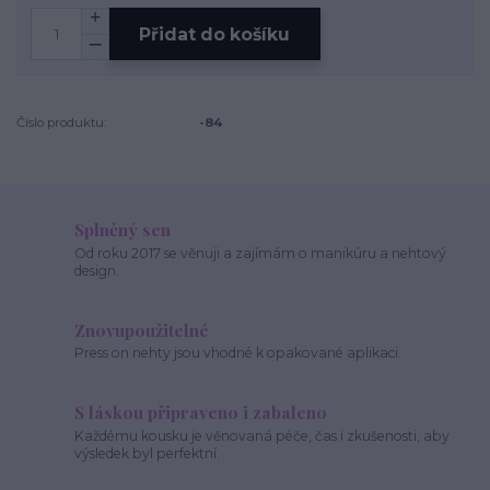
Přidat do košíku
Číslo produktu:
-84
Splněný sen
Od roku 2017 se věnuji a zajímám o manikúru a nehtový
design.
Znovupoužitelné
Press on nehty jsou vhodné k opakované aplikaci.
S láskou připraveno i zabaleno
Každému kousku je věnovaná péče, čas i zkušenosti, aby
výsledek byl perfektní.