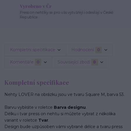
Vyrobeno v Čr
Press on nehtíky se pro vás vytvářejí i odesílají v České
Republice.
Kompletní specifikace
Hodnocení
0
Komentáře
0
Související zboží
8
Kompletní specifikace
Nehty LOVER na obrázku jsou ve tvaru Square M, barva 53.
Barvu vybíráte v roletce
Barva designu
.
Délku i tvar press on nehtu si můžete vybrat z několika
variant v roletce
Tvar
.
Design bude uzpůsoben vámi vybrané délce a tvaru press